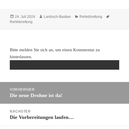
Veröffentlicht
Autor
Kategorien
Schlagwört
24. Juli 2024
Lantzsch-Bastian
Rehkitzrettung
am
Rehkitzrettung
Bitte melden Sie sich an, um einen Kommentar zu
hinterlassen.
Beitragsnavigation
VORHERIGER
Die neue Drohne ist da!
Vorheriger
Beitrag:
NÄCHSTER
Die Vorbereitungen laufen…
Nächster
Beitrag: